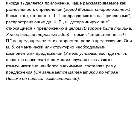
иногда выделяется приложение, чаще рассматриваемое как
разновидность определения
(город Москва, старик-охотник)
.
Кроме того, второстеп. Ч. П. подразделяются на "присловные",
распространяющие др. Ч. П., и "детерминирующие",
относящиеся к предложению в целом
(В городе была тишина;
У него есть интересные идеи)
. Термин "второстепенные Ч.
П." не предопределяет их второстеп. роли в предложении. Они
м. б. семантически или структурно необходимыми
компонентами предложения (У
него усталый вид
, где гл. чл.
является слово
вид
) и во многих случаях оказываются
коммуникативно наиболее значимыми, составляя рему
предложения
(Он занимается математикой по утрам;
Письмо он написал замечательное)
.