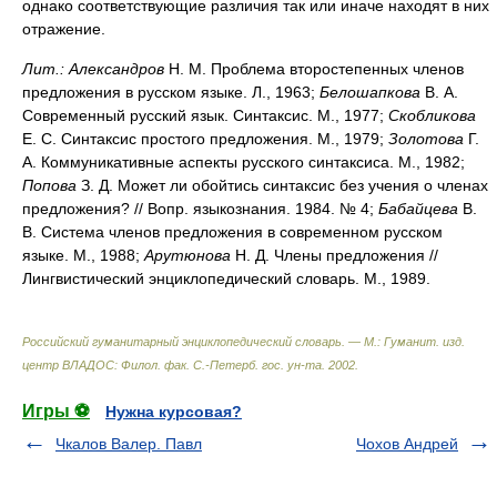
однако соответствующие различия так или иначе находят в них
отражение.
Лит.:
Александров
Н. М. Проблема второстепенных членов
предложения в русском языке. Л., 1963;
Белошапкова
В. А.
Современный русский язык. Синтаксис. М., 1977;
Скобликова
Е. С. Синтаксис простого предложения. М., 1979;
Золотова
Г.
А. Коммуникативные аспекты русского синтаксиса. М., 1982;
Попова
З. Д. Может ли обойтись синтаксис без учения о членах
предложения? // Вопр. языкознания. 1984. № 4;
Бабайцева
В.
В. Система членов предложения в современном русском
языке. М., 1988;
Арутюнова
Н. Д. Члены предложения //
Лингвистический энциклопедический словарь. М., 1989.
Российский гуманитарный энциклопедический словарь. — М.: Гуманит. изд.
центр ВЛАДОС: Филол. фак. С.-Петерб. гос. ун-та
.
2002
.
Игры ⚽
Нужна курсовая?
Чкалов Валер. Павл
Чохов Андрей